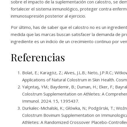
sobre el impacto de la suplementación con calostro, se de
fortalecer el sistema inmunológico, proteger contra enferm
inmunosupresión posterior al ejercicio.
Por último, has de saber que el calostro no es un ingredi
medida que las marcas buscan satisfacer la demanda de prod
ingrediente es un indicio de un crecimiento continuo por ve
Referencias
Bolat, E.; Karagöz, Z.; Alves, J.L.B.; Neto, J.P.R.C.; Wi
Applications of Natural Colostrum in Skin Health. Cosm
Yalçıntaş, YM.; Baydemir, B.; Duman, H.; Eker, F.; Bayra
Colostrum Supplementation on Athletes: A Comprehensiv
Immunol. 2024. 15, 1395437.
Durkalec-Michalski, K.; Główka, N.; Podgórski, T.; W
Colostrum Bovinum Supplementation on Immunological
Athletes: A Randomized Crossover Placebo-Controlled