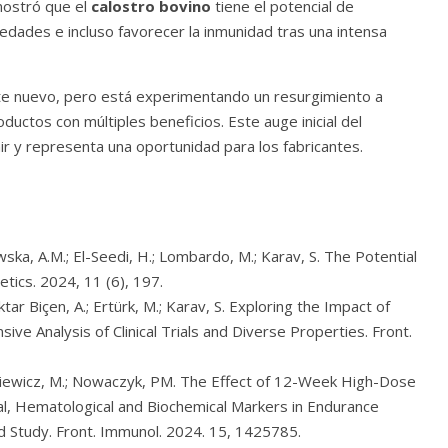
mostró que el
calostro bovino
tiene el potencial de
edades e incluso favorecer la inmunidad tras una intensa
ente nuevo, pero está experimentando un resurgimiento a
uctos con múltiples beneficios. Este auge inicial del
nir y representa una oportunidad para los fabricantes.
tkowska, A.M.; El-Seedi, H.; Lombardo, M.; Karav, S. The Potential
etics. 2024, 11 (6), 197.
ktar Biçen, A.; Ertürk, M.; Karav, S. Exploring the Impact of
e Analysis of Clinical Trials and Diverse Properties. Front.
oźniewicz, M.; Nowaczyk, PM. The Effect of 12-Week High-Dose
, Hematological and Biochemical Markers in Endurance
 Study. Front. Immunol. 2024. 15, 1425785.