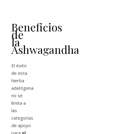
Beneficios
de
la
Ashwagandha
El éxito
de esta
hierba
adatógena
no se
limita a
las
categorías
de apoyo
para
el