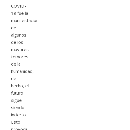
COVID-
19 fue la
manifestación
de
algunos
de los
mayores
temores
de la
humanidad,
de
hecho, el
futuro
sigue
siendo
incierto.
Esto
provoca