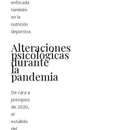
enfocada
también
en la
nutrición
deportiva.
Alteraciones
psicológicas
durante
la
pandemia
De cara a
principios
de 2020,
el
estallido
del