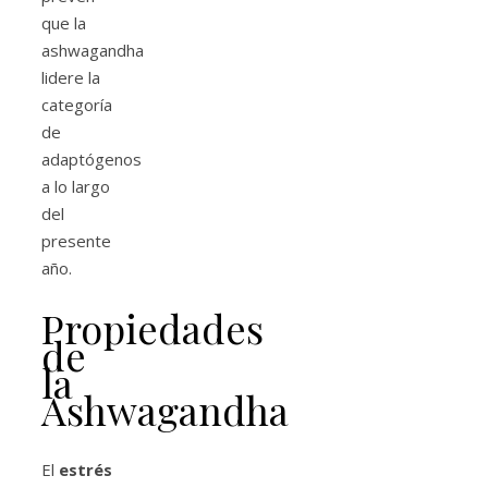
que la
ashwagandha
lidere la
categoría
de
adaptógenos
a lo largo
del
presente
año.
Propiedades
de
la
Ashwagandha
El
estrés