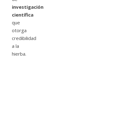
investigación
científica
que
otorga
credibilidad
a la
hierba.