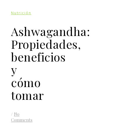
Nutrición
Ashwagandha:
Propiedades,
beneficios
y
cómo
tomar
/
No
Comments