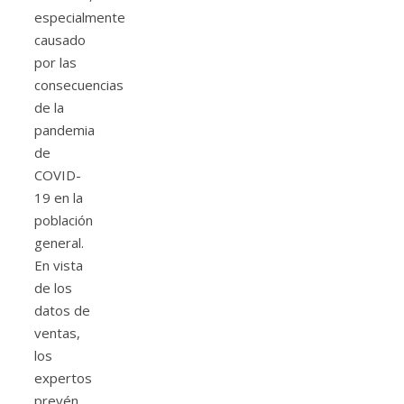
especialmente
causado
por las
consecuencias
de la
pandemia
de
COVID-
19 en la
población
general.
En vista
de los
datos de
ventas,
los
expertos
prevén