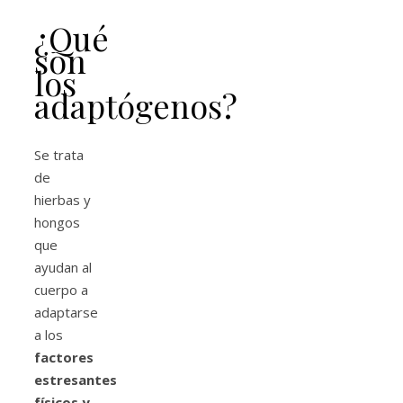
¿Qué
son
los
adaptógenos?
Se trata
de
hierbas y
hongos
que
ayudan al
cuerpo a
adaptarse
a los
factores
estresantes
físicos y