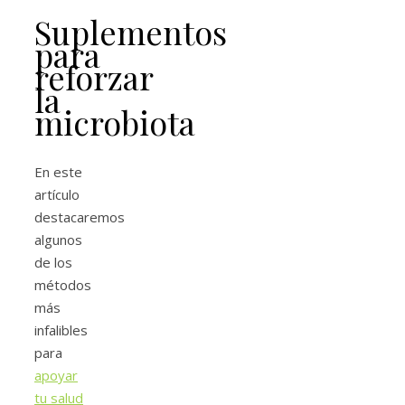
Suplementos
para
reforzar
la
microbiota
En este
artículo
destacaremos
algunos
de los
métodos
más
infalibles
para
apoyar
tu salud