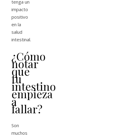
tenga un
impacto
positivo
en la
salud
intestinal.
¿Cómo
notar
que
tu
intestino
empieza
a
fallar?
Son
muchos