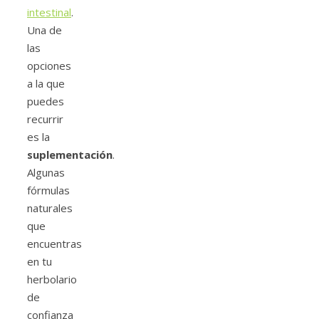
intestinal
.
Una de
las
opciones
a la que
puedes
recurrir
es la
suplementación
.
Algunas
fórmulas
naturales
que
encuentras
en tu
herbolario
de
confianza