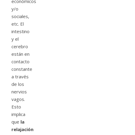
económicos
y/o
sociales,
etc. El
intestino
y el
cerebro
están en
contacto
constante
a través
de los
nervios
vagos.
Esto
implica
que
la
relajación