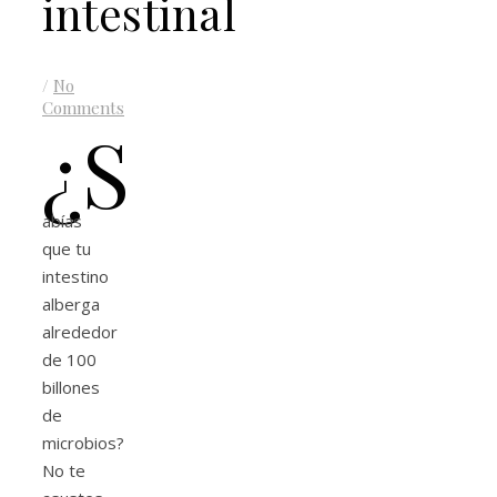
intestinal
/
No
Comments
¿S
abías
que tu
intestino
alberga
alrededor
de 100
billones
de
microbios?
No te