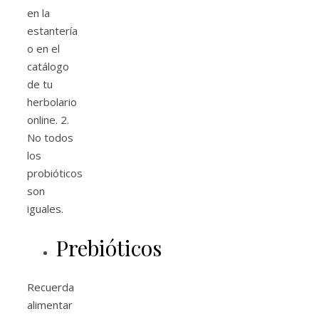
en la
estantería
o en el
catálogo
de tu
herbolario
online. 2.
No todos
los
probióticos
son
iguales.
Prebióticos
Recuerda
alimentar