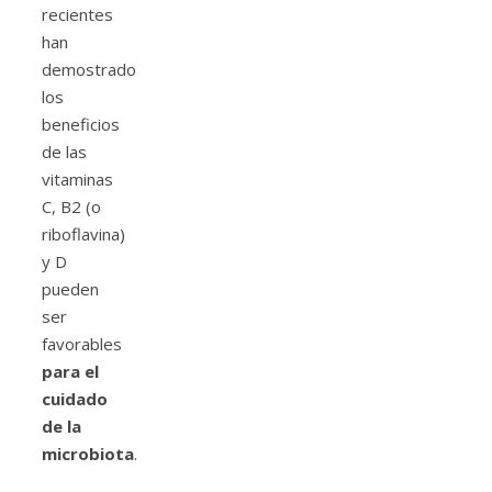
recientes
han
demostrado
los
beneficios
de las
vitaminas
C, B2 (o
riboflavina)
y D
pueden
ser
favorables
para el
cuidado
de la
microbiota
.