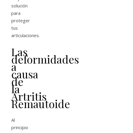
solución
para
proteger
tus
articulaciones.
Las
deformidades
a
causa
de
la
Artritis
Remautoide
Al
principio