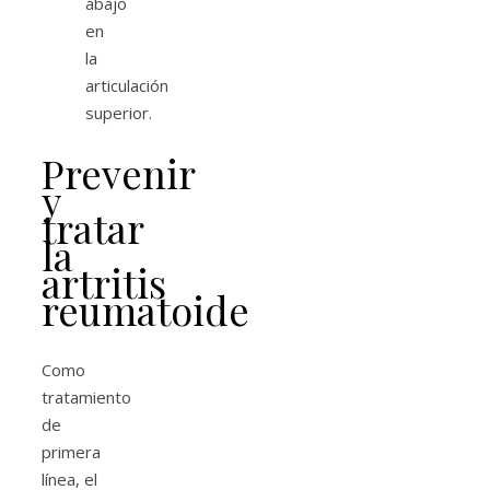
abajo
en
la
articulación
superior.
Prevenir
y
tratar
la
artritis
reumatoide
Como
tratamiento
de
primera
línea, el