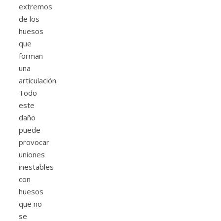
extremos
de los
huesos
que
forman
una
articulación.
Todo
este
daño
puede
provocar
uniones
inestables
con
huesos
que no
se