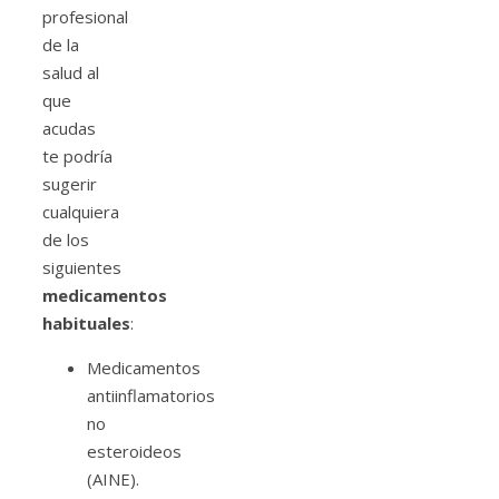
profesional
de la
salud al
que
acudas
te podría
sugerir
cualquiera
de los
siguientes
medicamentos
habituales
:
Medicamentos
antiinflamatorios
no
esteroideos
(AINE).