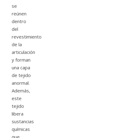
se
reúnen
dentro
del
revestimiento
de la
articulación
y forman
una capa
de tejido
anormal.
Además,
este
tejido
libera
sustancias
químicas
que