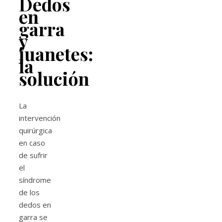
Dedos
en
garra
y
juanetes:
la
solución
La
intervención
quirúrgica
en caso
de sufrir
el
síndrome
de los
dedos en
garra se