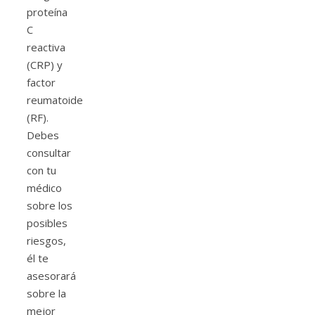
proteína
C
reactiva
(CRP) y
factor
reumatoide
(RF).
Debes
consultar
con tu
médico
sobre los
posibles
riesgos,
él te
asesorará
sobre la
mejor