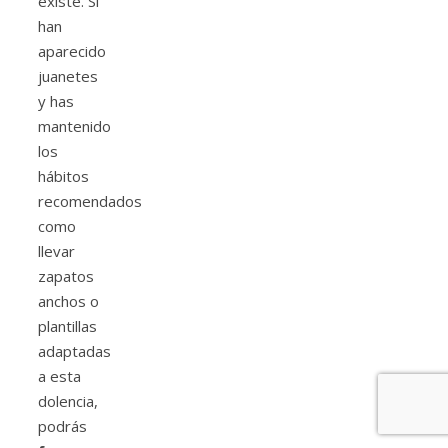
existe. Si
han
aparecido
juanetes
y has
mantenido
los
hábitos
recomendados
como
llevar
zapatos
anchos o
plantillas
adaptadas
a esta
dolencia,
podrás