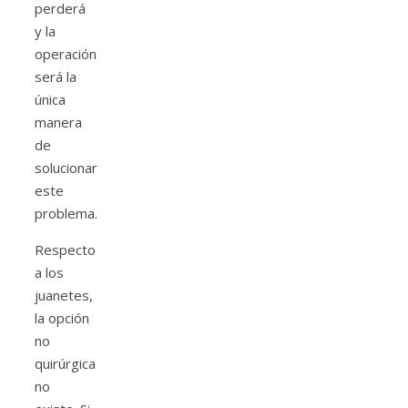
perderá
y la
operación
será la
única
manera
de
solucionar
este
problema.
Respecto
a los
juanetes,
la opción
no
quirúrgica
no