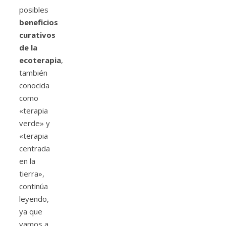
posibles
beneficios
curativos
de la
ecoterapia
,
también
conocida
como
«terapia
verde» y
«terapia
centrada
en la
tierra»,
continúa
leyendo,
ya que
vamos a