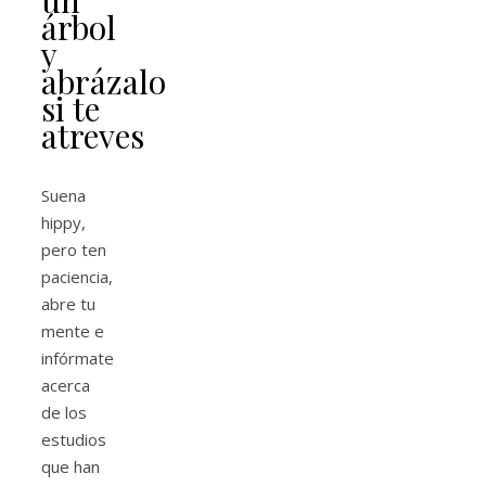
un
árbol
y
abrázalo
si te
atreves
Suena
hippy,
pero ten
paciencia,
abre tu
mente e
infórmate
acerca
de los
estudios
que han