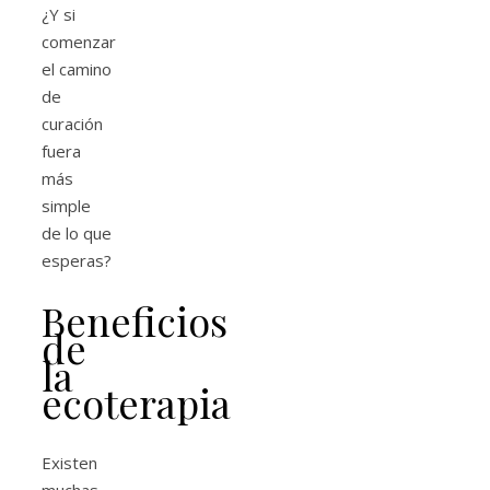
¿Y si
comenzar
el camino
de
curación
fuera
más
simple
de lo que
esperas?
Beneficios
de
la
ecoterapia
Existen