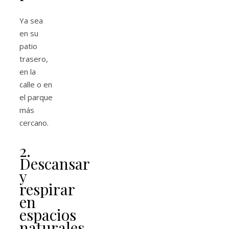
Ya sea
en su
patio
trasero,
en la
calle o en
el parque
más
cercano.
2.
Descansar
y
respirar
en
espacios
naturales