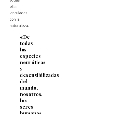
todas
ellas
vinculadas
con la
naturaleza.
«De
todas
las
especies
neuróticas
y
desensibilizadas
del
mundo,
nosotros,
los
seres
humanos,